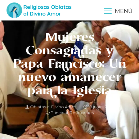
MENÚ
Mujeres
Consagradas y
Papa Francisco: Un
nuevo amanecer
para la Iglesia
Oblatas al Divino Amor
18 junio, 2025
Principal
,
Reflexiones