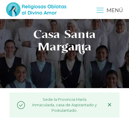
MENÚ
Casa Santa
Margarita
Sede la Provincia María
✕
Inmaculada, casa de Aspirantado y
Postulantado.