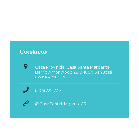
Contacto
Casa Provincial Casa Santa Margarita
Barrio Amón Apdo 2819-1000 San José,
Costa Rica, C.A.
(506) 22217713
@CasaSantaMargaritaCR