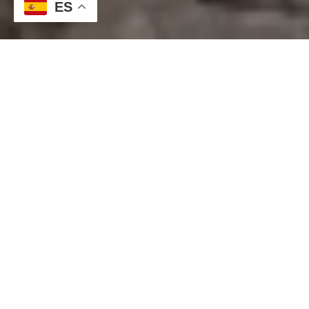
ES
¡Te invitamos a leer alguno de nuestros artículos,
que en menos de 5 minutos, te ayudarán a vivir
mejor la fe!
Oblatas al Divino Amor
el
18 Junio, 2025
Mujeres Consagradas y Papa
Francisco: Un nuevo amanecer
para la Iglesia