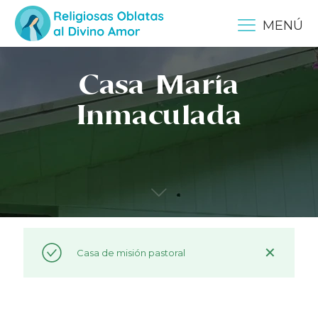
MENÚ
Casa María
Inmaculada
✕
Casa de misión pastoral