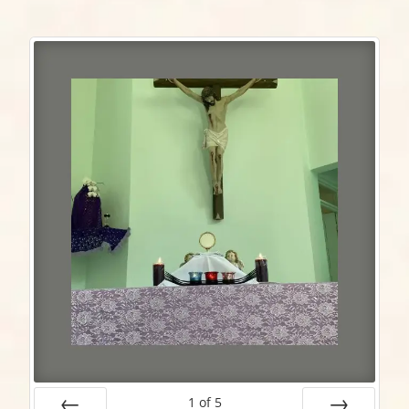
1
of
5