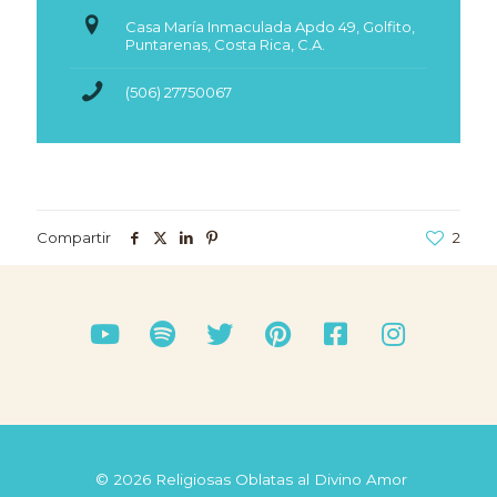
Casa María Inmaculada Apdo 49, Golfito,
Puntarenas, Costa Rica, C.A.
(506) 27750067
Compartir
2
© 2026 Religiosas Oblatas al Divino Amor